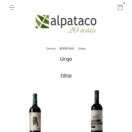
0
Inicio
.
BODEGAS
.
Urqo
Urqo
Filtrar